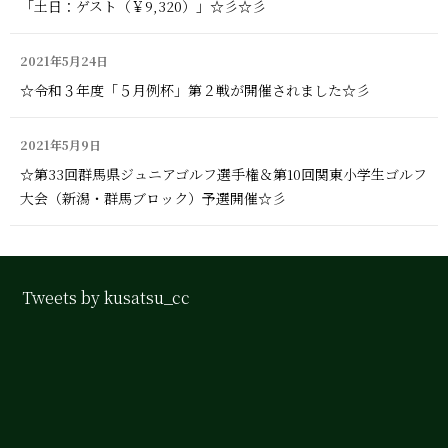
「土日：ゲスト（￥9,320）」☆彡☆彡
2021年5月24日
☆令和３年度「５月例杯」第２戦が開催されました☆彡
2021年5月9日
☆第33回群馬県ジュニアゴルフ選手権＆第10回関東小学生ゴルフ
大会（新潟・群馬ブロック）予選開催☆彡
Tweets by kusatsu_cc