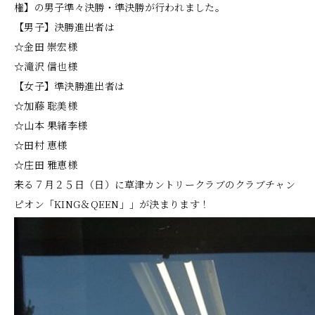
権】の男子準々決勝・準決勝が行われました。
【男子】決勝進出者は
☆金田 崇宏様
☆滝沢 信也様
【女子】準決勝進出者は
☆加藤 聡美様
☆山本 果緒李様
☆田村 恵様
☆庄田 雅恵様
来る７月２５日（日）に草津カントリークラブのクラブチャン
ピオン「KING＆QEEN」」が決まります！