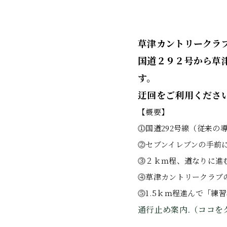
草津カントリークラ
国道２９２号から草
す。
迂回をご利用くださ
【概要】
⓵国道292号線（従来の
⓶セブンイレブンの手前
⓷２ｋｍ程、道なりに進
⓸草津カントリークラブ
⓹1.5ｋｍ程進んで「練
通行止め案内.（ココをク