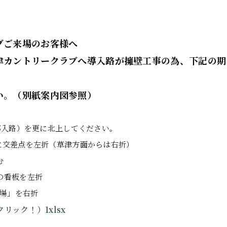
ブご来場のお客様へ
津カントリークラブへ導入路が擁壁工事の為、下記の期
い。（別紙案内図参照）
導入路）を更に北上してください。
に交差点を左折（草津方面からは右折）
む
の看板を左折
習場」を右折
リック！）1xlsx