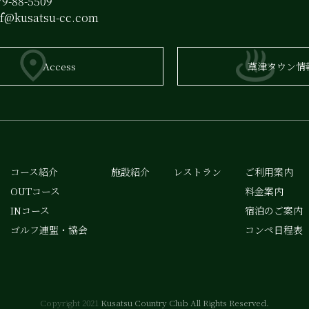
9-88-5509
lf@kusatsu-cc.com
Access
草津タウン情
コース紹介
施設紹介
レストラン
ご利用案内
OUTコース
料金案内
INコース
宿泊のご案内
ゴルフ連盟・協会
コンペ日程表
Copyright 2021
Kusatsu Country Club All Rights Reserved.